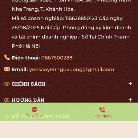
Nha Trang, T. Khánh Hòa.
Mã số doanh nghiệp: 115628850123 Cấp ngày
26/08/2025 Nơi Cấp: Phòng đăng ký kinh doanh
và tài chính doanh nghiệp - Sở Tài Chính Thành
Phố Hà Nội
Điện thoại:
0867500288
Email:
yensaoyennguvuong@gmail.com
CHÍNH SÁCH
HƯỚNG DẪN
HỖ TRỢ THANH TOÁN
Zalo Chat
Gọi Ngay
CHỨNG NHẬN