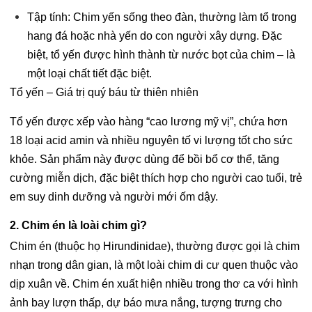
Tập tính: Chim yến sống theo đàn, thường làm tổ trong
hang đá hoặc nhà yến do con người xây dựng. Đặc
biệt, tổ yến được hình thành từ nước bọt của chim – là
một loại chất tiết đặc biệt.
Tổ yến – Giá trị quý báu từ thiên nhiên
Tổ yến được xếp vào hàng “cao lương mỹ vị”, chứa hơn
18 loại acid amin và nhiều nguyên tố vi lượng tốt cho sức
khỏe. Sản phẩm này được dùng để bồi bổ cơ thể, tăng
cường miễn dịch, đặc biệt thích hợp cho người cao tuổi, trẻ
em suy dinh dưỡng và người mới ốm dậy.
2. Chim én là loài chim gì?
Chim én (thuộc họ Hirundinidae), thường được gọi là chim
nhạn trong dân gian, là một loài chim di cư quen thuộc vào
dịp xuân về. Chim én xuất hiện nhiều trong thơ ca với hình
ảnh bay lượn thấp, dự báo mưa nắng, tượng trưng cho