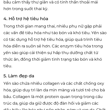
bầu cảm thấy thư giãn và có tinh thần thoải mái
hơn trong suốt thai kỳ.
4. Hỗ trợ hệ tiêu hóa
Trong thời gian mang thai, nhiều phụ nữ gặp phải
các vấn đề tiêu hóa như táo bón và khó tiêu. Yến sào
có tác dụng hỗ trợ hệ tiêu hóa, giúp quá trình tiêu
hóa diễn ra suôn sẻ hơn. Các enzym tiêu hóa trong
yến sào giúp cải thiện sự hấp thụ dưỡng chất từ
thức ăn, đồng thời giảm tình trạng táo bón và khó
tiêu.
5. Làm đẹp da
Yến sào chứa nhiều collagen và các chất chống oxy
hóa, giúp duy trì làn da mịn màng và tươi trẻ cho bà
bầu. Collagen là một protein quan trọng trong cấu
trúc da, giúp da giữ được độ đàn hồi và giảm các
dấu hiệu lão hóa như nếp nhăn, nám và rạn da. Chất