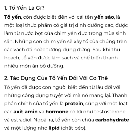
1. Tổ Yến Là Gì?
Tổ yến
, còn được biết đến với cái tên
yến sào
, là
một loại thực phẩm có giá trị dinh dưỡng cao, được
làm từ nước bọt của chim yến đực trong mùa sinh
sản. Những con chim yến sẽ xây tổ của chúng trên
các vách đá hoặc tường dựng đứng. Sau khi thu
hoạch, tổ yến được làm sạch và chế biến thành
nhiều món ăn bổ dưỡng.
2. Tác Dụng Của Tổ Yến Đối Với Cơ Thể
Tổ yến
đã được con người biết đến từ lâu đời với
những công dụng tuyệt vời mà nó mang lại. Thành
phần chính của tổ yến là
protein
, cùng với một loạt
các
axit amin
và
hormone
có lợi như testosterone
và estradiol. Ngoài ra, tổ yến còn chứa
carbohydrate
và một lượng nhỏ
lipid
(chất béo).