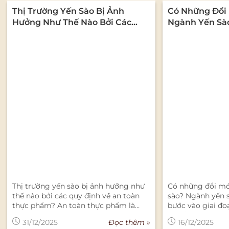
Thị Trường Yến Sào Bị Ảnh
Có Những Đổi 
Hưởng Như Thế Nào Bởi Các
Ngành Yến Sà
Quy Định Về An Toàn Thực
Phẩm?
Thị trường yến sào bị ảnh hưởng như
Có những đổi mớ
thế nào bởi các quy định về an toàn
sào? Ngành yến 
thực phẩm? An toàn thực phẩm là
bước vào giai đo
một trong những yếu tố cốt lõi ảnh
để bắt kịp xu hư
Đọc thêm »
31/12/2025
16/12/2025
hưởng trực tiếp đến sự phát triển bền
cầu và khẳng định