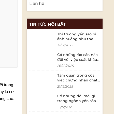
Liên hệ
TIN TỨC NỔI BẬT
Thị trường yến sào bị
ảnh hưởng như thế
nào bởi các quy định
31/12/2025
về an toàn thực phẩm?
Có những rào cản nào
đối với việc xuất khẩu
yến sào sang thị
26/12/2025
trường quốc tế?
Tầm quan trọng của
việc chứng nhận chất
ệt trong
lượng trong ngành
21/12/2025
yến sào là gì?
ây là cơ
Có những đổi mới gì
àng cao.
trong ngành yến sào
16/12/2025