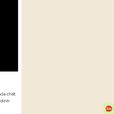
hóa chất
 dinh
Z