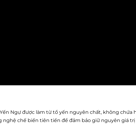
 Yến Ngự được làm từ tổ yến nguyên chất, không chứa 
 nghệ chế biến tiên tiến để đảm bảo giữ nguyên giá trị