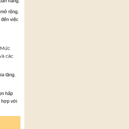
 bán hàng.
 mở rộng.
 đến việc
. Mức
và các
ia tăng.
ọn hấp
ù hợp với