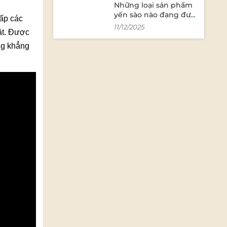
Những loại sản phẩm
yến sào nào đang được
cấp các
ưa chuộng trên thị
11/12/2025
ặt. Được
trường?
ng khẳng