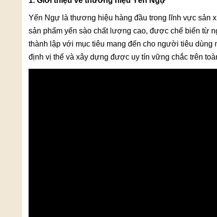
1. Giới thiệu về thương hiệu Yến Ngự
Yến Ngự là thương hiệu hàng đầu trong lĩnh vực sản x
sản phẩm yến sào chất lượng cao, được chế biến từ ng
thành lập với mục tiêu mang đến cho người tiêu dùng
định vị thế và xây dựng được uy tín vững chắc trên toà