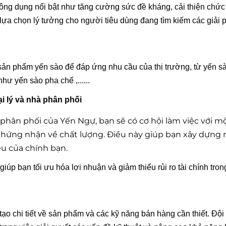
ng dụng nổi bật như tăng cường sức đề kháng, cải thiện chức 
 lựa chọn lý tưởng cho người tiêu dùng đang tìm kiếm các giải 
sản phẩm yến sào để đáp ứng nhu cầu của thị trường, từ yến 
ư yến sào pha chế ,......
ại lý và nhà phân phối
 phân phối của Yến Ngự, bạn sẽ có cơ hội làm việc với m
chứng nhận về chất lượng. Điều này giúp bạn xây dựng 
ệu của chính bạn.
iúp bạn tối ưu hóa lợi nhuận và giảm thiểu rủi ro tài chính tro
tạo chi tiết về sản phẩm và các kỹ năng bán hàng cần thiết. Đội