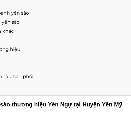
oanh yến sào
 yến sào
h khác
ương hiệu
à nhà phân phối
n sào thương hiệu Yến Ngự tại Huyện Yên Mỹ