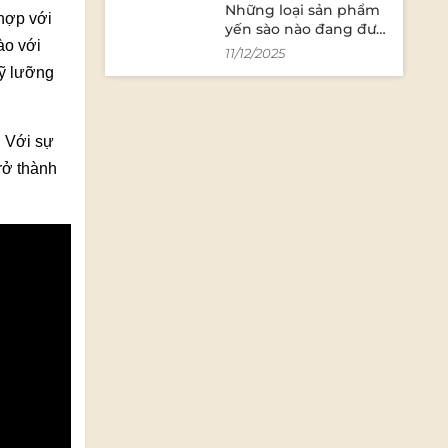
Những loại sản phẩm
 hợp với
yến sào nào đang được
ào với
ưa chuộng trên thị
11/12/2025
trường?
kỹ lưỡng
. Với sự
rở thành