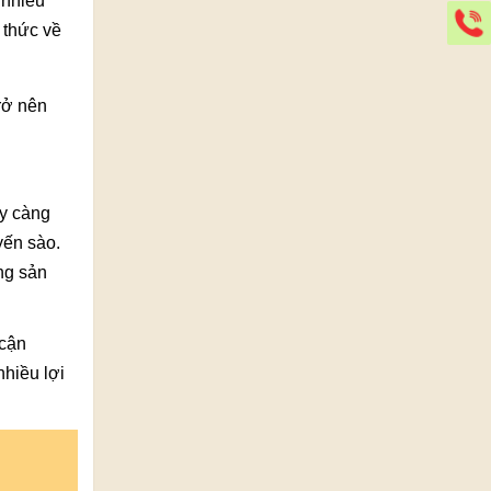
 nhiều
G
 thức về
rở nên
ày càng
yến sào.
ng sản
 cận
nhiều lợi