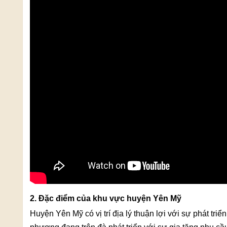
2. Đặc điểm của khu vực huyện Yên Mỹ
Huyện Yên Mỹ có vị trí địa lý thuận lợi với sự phát tri