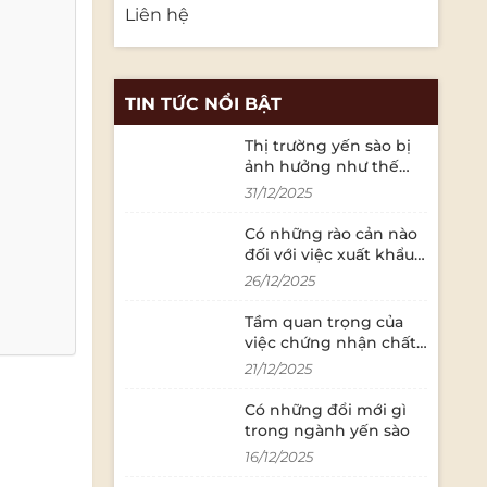
Liên hệ
TIN TỨC NỔI BẬT
Thị trường yến sào bị
ảnh hưởng như thế
nào bởi các quy định
31/12/2025
về an toàn thực phẩm?
Có những rào cản nào
đối với việc xuất khẩu
yến sào sang thị
26/12/2025
trường quốc tế?
Tầm quan trọng của
việc chứng nhận chất
lượng trong ngành
21/12/2025
yến sào là gì?
Có những đổi mới gì
trong ngành yến sào
16/12/2025