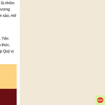
y là nhóm
 lượng
ến sào, mở
. Yến
 thức.
p Quý vị
Z