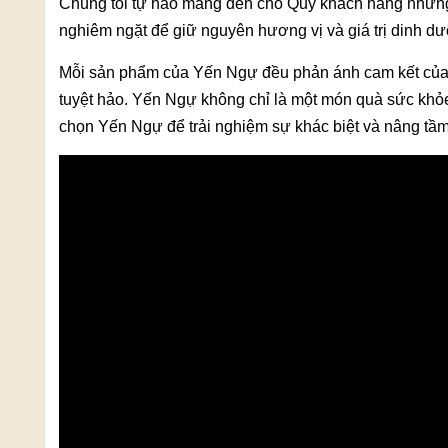
Chúng tôi tự hào mang đến cho Quý khách hàng những 
nghiêm ngặt để giữ nguyên hương vị và giá trị dinh d
Mỗi sản phẩm của Yến Ngự đều phản ánh cam kết của ch
tuyệt hảo. Yến Ngự không chỉ là một món quà sức khỏ
chọn Yến Ngự để trải nghiệm sự khác biệt và nâng tầ