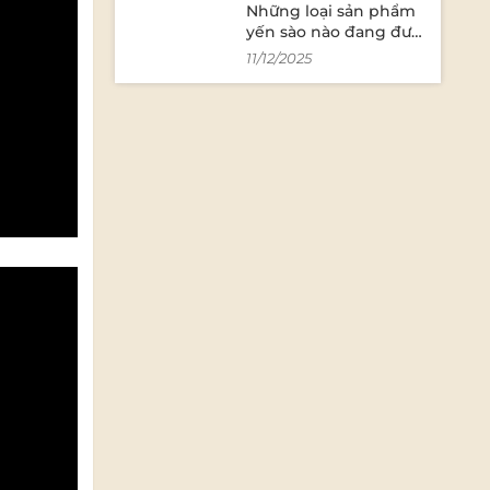
Những loại sản phẩm
yến sào nào đang được
ưa chuộng trên thị
11/12/2025
trường?