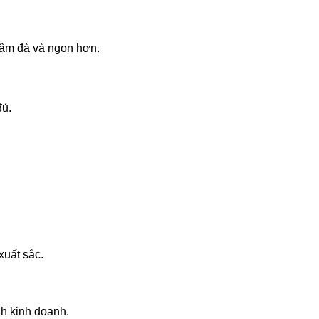
đậm đà và ngon hơn.
đủ.
xuất sắc.
nh kinh doanh.