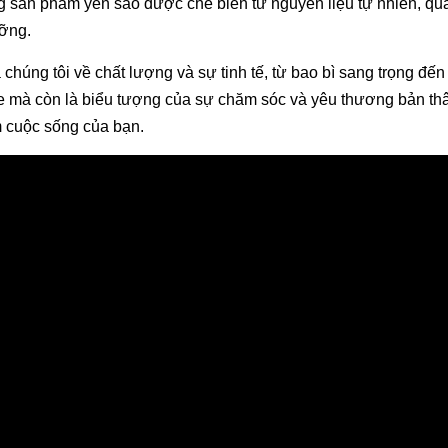
sản phẩm yến sào được chế biến từ nguyên liệu tự nhiên, qua
ưỡng.
úng tôi về chất lượng và sự tinh tế, từ bao bì sang trọng đến
e mà còn là biểu tượng của sự chăm sóc và yêu thương bản th
m cuộc sống của bạn.