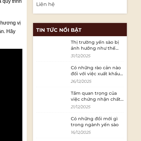
 quy trình
Liên hệ
 hương vị
TIN TỨC NỔI BẬT
ân. Hãy
Thị trường yến sào bị
ảnh hưởng như thế
nào bởi các quy định
31/12/2025
về an toàn thực phẩm?
Có những rào cản nào
đối với việc xuất khẩu
yến sào sang thị
26/12/2025
trường quốc tế?
Tầm quan trọng của
việc chứng nhận chất
lượng trong ngành
21/12/2025
yến sào là gì?
Có những đổi mới gì
trong ngành yến sào
16/12/2025