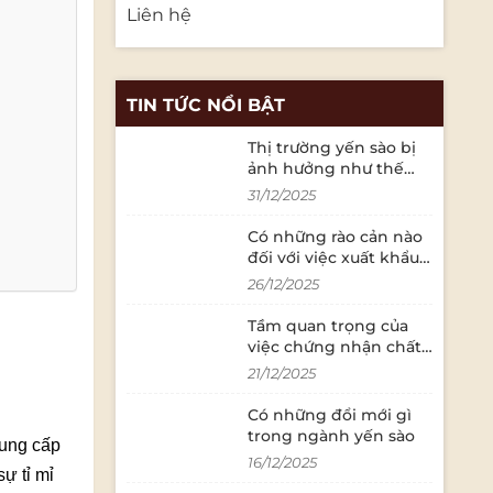
Liên hệ
TIN TỨC NỔI BẬT
Thị trường yến sào bị
ảnh hưởng như thế
nào bởi các quy định
31/12/2025
về an toàn thực phẩm?
Có những rào cản nào
đối với việc xuất khẩu
yến sào sang thị
26/12/2025
trường quốc tế?
Tầm quan trọng của
việc chứng nhận chất
lượng trong ngành
21/12/2025
yến sào là gì?
Có những đổi mới gì
trong ngành yến sào
cung cấp
16/12/2025
ự tỉ mỉ