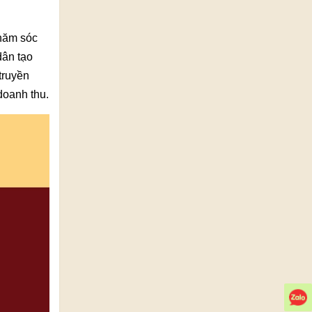
chăm sóc
dân tạo
truyền
doanh thu.
Z