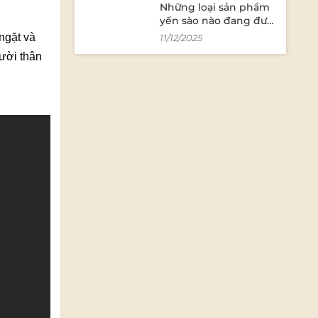
Những loại sản phẩm
yến sào nào đang được
ưa chuộng trên thị
ngặt và
11/12/2025
trường?
ười thân