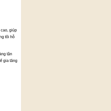
 cao, giúp
ng tôi hỗ
àng tận
ể gia tăng