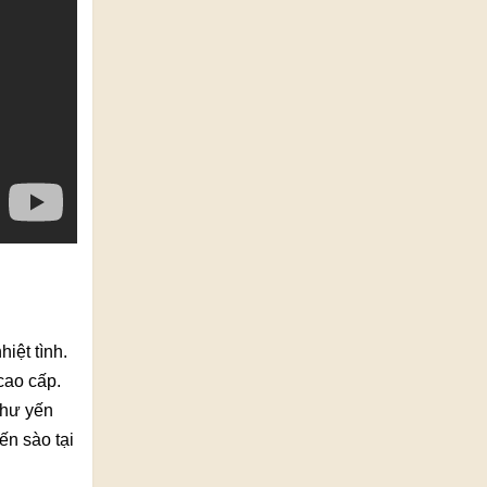
iệt tình.
cao cấp.
như yến
ến sào tại